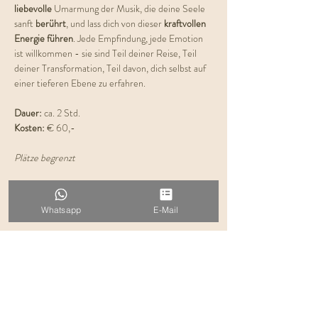
liebevolle 
Umarmung der Musik, die deine Seele 
sanft 
berührt
, und lass dich von dieser 
kraftvollen 
Energie führen
. Jede Empfindung, jede Emotion 
ist willkommen - sie sind Teil deiner Reise, Teil 
deiner Transformation, Teil davon, dich selbst auf 
einer tieferen Ebene zu erfahren.
Dauer: 
ca. 2 Std.
Kosten:
 € 60,-
Plätze begrenzt
Ich freue mich auf dich!
Deine Evelyn
Whatsapp
E-Mail