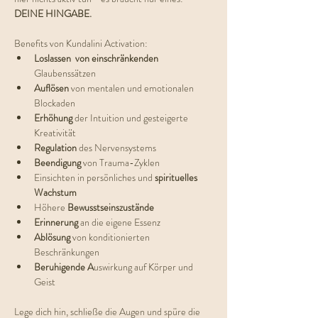
DEINE HINGABE.
Benefits von Kundalini Activation:
Loslassen  von einschränkenden  
Glaubenssätzen
Auflösen
 von mentalen und emotionalen 
Blockaden
Erhöhung 
der Intuition und gesteigerte 
Kreativität
Regulation 
des Nervensystems
Beendigung 
von Trauma-Zyklen
Einsichten in persönliches und 
spirituelles 
Wachstum
Höhere 
Bewusstseinszustände
Erinnerung 
an die eigene Essenz
Ablösung 
von konditionierten 
Beschränkungen
Beruhigende A
uswirkung auf Körper und 
Geist
Lege dich hin, schließe die Augen und spüre die 