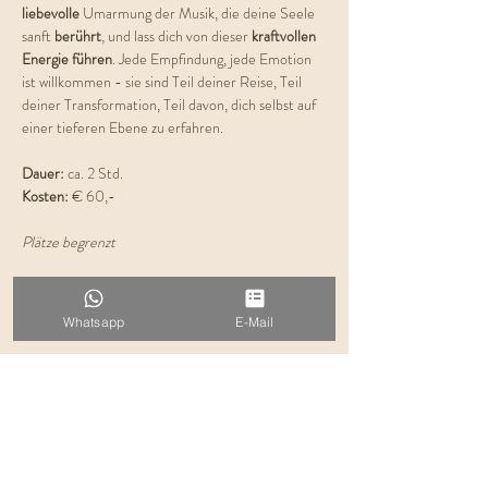
liebevolle 
Umarmung der Musik, die deine Seele 
sanft 
berührt
, und lass dich von dieser 
kraftvollen 
Energie führen
. Jede Empfindung, jede Emotion 
ist willkommen - sie sind Teil deiner Reise, Teil 
deiner Transformation, Teil davon, dich selbst auf 
einer tieferen Ebene zu erfahren.
Dauer: 
ca. 2 Std.
Kosten:
 € 60,-
Plätze begrenzt
Ich freue mich auf dich!
Deine Evelyn
Whatsapp
E-Mail