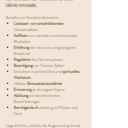
DEINE HINGABE.
Benefits von Kundalini Activation:
Loslassen  von einschränkenden  
Glaubenssätzen
Auflösen
 von mentalen und emotionalen 
Blockaden
Erhöhung 
der Intuition und gesteigerte 
Kreativität
Regulation 
des Nervensystems
Beendigung 
von Trauma-Zyklen
Einsichten in persönliches und 
spirituelles 
Wachstum
Höhere 
Bewusstseinszustände
Erinnerung 
an die eigene Essenz
Ablösung 
von konditionierten 
Beschränkungen
Beruhigende A
uswirkung auf Körper und 
Geist
Lege dich hin, schließe die Augen und spüre die 