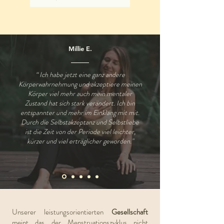
Millie E.
“ Ich habe jetzt eine ganz andere
Körperwahrnehmung und akzeptiere meinen
Körper viel mehr auch mein mentaler
Zustand hat sich stark verändert. Ich bin
entspannter und mehr im Einklang mit mit.
Durch die Selbstakzeptanz und Selbstliebe
ist die Zeit von der Periode viel leichter,
kürzer und viel erträglicher geworden."
Unserer leistungsorientierten
Gesellschaft
meint das der Menstruationszyklus nicht