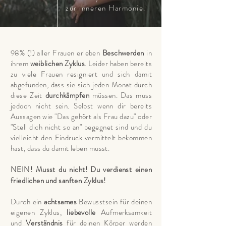
zur inneren Harmonie.
98% (!) aller Frauen erleben
Beschwerden
in
ihrem
weiblichen Zyklus
. Leider haben bereits
zu viele Frauen resigniert und sich damit
abgefunden, dass sie sich jeden Monat durch
diese Zeit
durchkämpfen
müssen. Das muss
jedoch nicht sein. Selbst wenn dir bereits
Aussagen wie "Das gehört als Frau dazu" oder
"Stell dich nicht so an" begegnet sind und du
vielleicht den Eindruck vermittelt bekommen
hast, dass du damit leben musst.
NEIN! Musst du nicht!
Du verdienst einen
friedlichen und sanften Zyklus!
Durch ein
achtsames
Bewusstsein für deinen
eigenen Zyklus,
liebevolle
Aufmerksamkeit
und
Verständnis
für deinen Körper werden