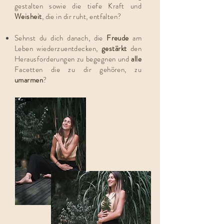
gestalten sowie die tiefe Kraft und
Weisheit
, die in dir ruht, entfalten?
Sehnst du dich danach, die
Freude
am
Leben wiederzuentdecken,
gestärkt
den
Herausforderungen zu begegnen und
alle
Facetten die zu dir gehören, zu
umarmen
?