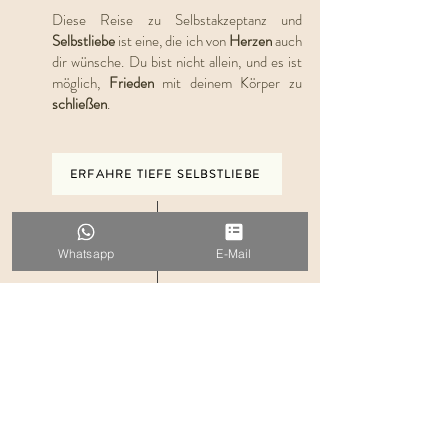
Diese Reise zu Selbstakzeptanz und
Selbstliebe
ist eine, die ich von
Herzen
auch
dir wünsche. Du bist nicht allein, und es ist
möglich,
Frieden
mit deinem Körper zu
schließen
.
ERFAHRE TIEFE SELBSTLIEBE
Whatsapp
E-Mail
Ich habe erkannt, dass
mein weiblicher Zyklus
meine Superkraft ist.
Und ich möchte dich