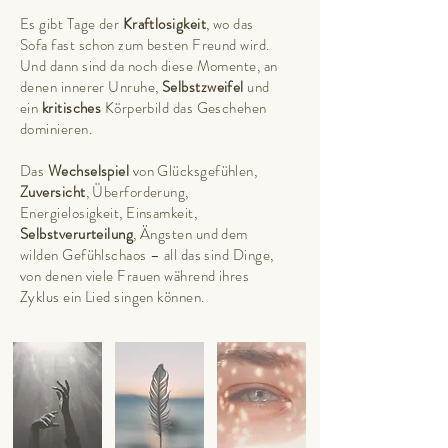
Es gibt Tage der
Kraftlo
sigkeit
, wo das
Sofa fast schon zum besten Freund wird.
Und dann sind da noch diese Momente, an
denen innerer Unruhe,
Selbstzweifel
und
ein
kritisches
Körperbild das Geschehen
dominieren.
Das
Wechselspiel
v
on Glücksgefühlen,
Zuversicht
, Überforderung,
Energielosigkeit, Einsamkeit,
Selbstverurteilung
, Ängsten und dem
wilden Gefühlschaos – all das sind Dinge,
von denen vi
ele Frauen während ihres
Zyklus ein Lied singen können.