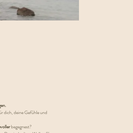
gen.
ür dich, deine Gefühle und 
voller 
begegnest?