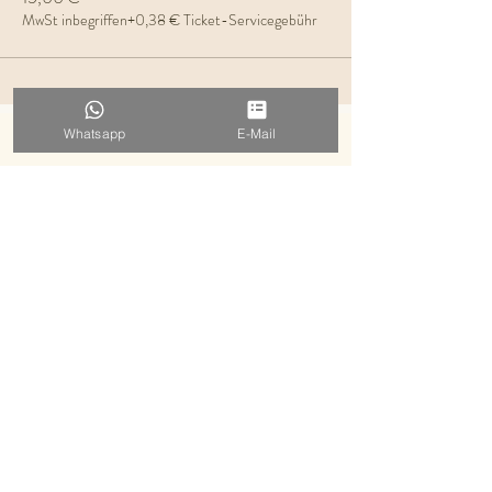
MwSt inbegriffen
+0,38 € Ticket-Servicegebühr
Whatsapp
E-Mail
EVELYN HERZSTRAHLEN
MENTORING ⋅ FRAUENKREISE ⋅ WORKSHOPS ⋅ RETREATS
KENNENLERNEN BUCHEN
E-MAIL SCHREIBEN