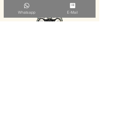
Whatsapp
E-Mail
EVELYN HERZSTRAHLEN
MENTORING ⋅ FRAUENKREISE ⋅ WORKSHOPS ⋅ RETREATS
KENNENLERNEN BUCHEN
E-MAIL SCHREIBEN
WHATS APP NACHRICHT
NEWSLETTER ABONNIEREN