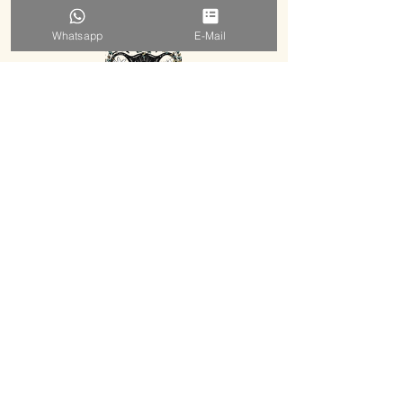
Whatsapp
E-Mail
EVELYN HERZSTRAHLEN
MENTORING ⋅ FRAUENKREISE ⋅ WORKSHOPS ⋅ RETREATS
KENNENLERNEN BUCHEN
E-MAIL SCHREIBEN
WHATS APP NACHRICHT
NEWSLETTER ABONNIEREN