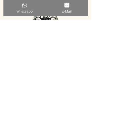
Whatsapp
E-Mail
EVELYN HERZSTRAHLEN
MENTORING ⋅ FRAUENKREISE ⋅ WORKSHOPS ⋅ RETREATS
KENNENLERNEN BUCHEN
E-MAIL SCHREIBEN
WHATS APP NACHRICHT
NEWSLETTER ABONNIEREN