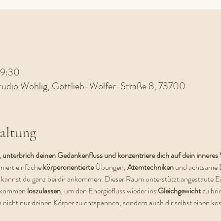
19:30
tudio Wohlig, Gottlieb-Wolfer-Straße 8, 73700
altung
s, unterbrich deinen Gedankenfluss und konzentriere dich auf dein innere
iert einfache 
körperorientierte 
Übungen, 
Atemtechniken 
und achtsame 
 kannst du ganz bei dir ankommen. Dieser Raum unterstützt angestaute Emo
llkommen 
loszulassen
, um den Energiefluss wieder ins 
Gleichgewicht 
zu bri
m nicht nur deinen Körper zu entspannen, sondern auch dir selbst einen k