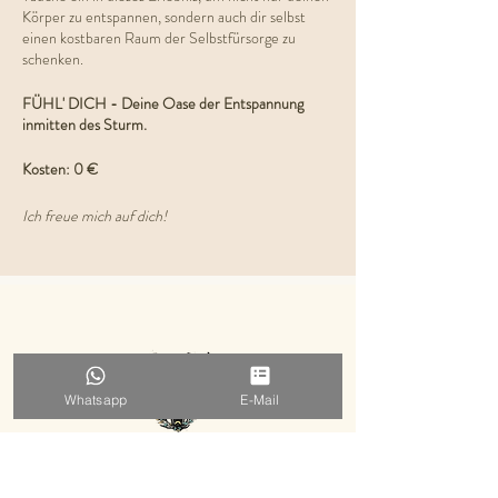
Körper zu entspannen, sondern auch dir selbst
einen kostbaren Raum der Selbstfürsorge zu
schenken.
FÜHL' DICH - Deine Oase der Entspannung
inmitten des Sturm.
Kosten: 0 €
Ich freue mich auf dich!
Whatsapp
E-Mail
EVELYN HERZSTRAHLEN
MENTORING ⋅ FRAUENKREISE ⋅ WORKSHOPS ⋅ RETREATS