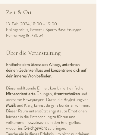
Zeit & Ort
13. Feb. 2024, 18:00 – 19:00
Eislingen/Fils, Powerful Sports Base Eislingen,
Föhrenweg 18, 73054
Über die Veranstaltung
Entfliehe dem Stress des Alltags, unterbrich
deinen Gedankenfluss und konzentriere dich auf
dein inneres Wohlbefinden.
Diese wohltuende Einheit kombiniert einfache
körperorientierte
Übungen,
Atemtechniken
und
achtsame Bewegungen. Durch die Begleitung von
Musik
und Klang kannst du ganz bei dir ankommen.
Dieser Raum unterstützt angestaute Emotionen
leichter in die Entspannung zu führen und
vollkommen
loszulassen
, um den Energiefluss
wieder ins
Gleichgewicht
zu bringen.
Tauche ein in dieses Erlebnis, um nicht nur deinen