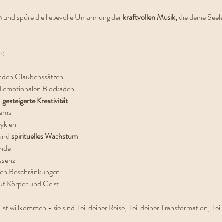
n
 und spüre die liebevolle Umarmung der 
kraftvollen Musik,
 die deine Seel
n:
nden Glaubenssätzen
d emotionalen Blockaden
 
gesteigerte Kreativität
tems
yklen
und 
spirituelles Wachstum
ände
ssenz
rten Beschränkungen
uf Körper und Geist
 willkommen - sie sind Teil deiner Reise, Teil deiner Transformation, Teil 