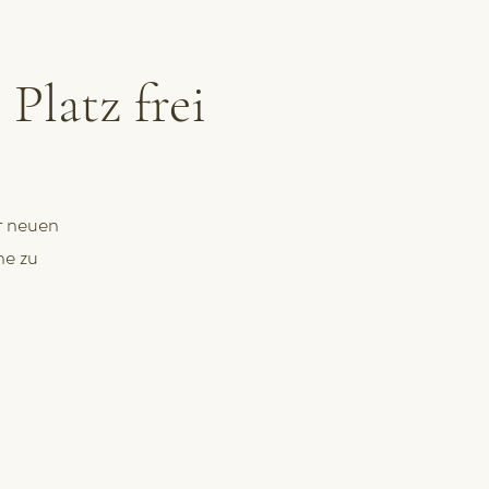
latz frei
r neuen
ne zu