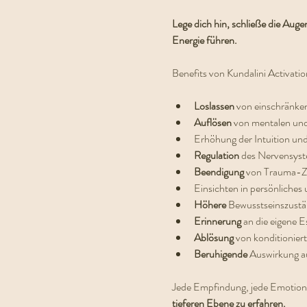
Lege dich hin, schließe die Auge
Energie führen. 
Benefits von Kundalini Activatio
Loslassen 
von einschränke
Auflösen 
von mentalen un
Erhöhung der Intuition und
Regulation 
des Nervensys
Beendigung 
von Trauma-Z
Einsichten in persönliches 
Höhere 
Bewusstseinszust
Erinnerung 
an die eigene E
Ablösung 
von konditionie
Beruhigende 
Auswirkung a
Jede Empfindung, jede Emotion ist
tieferen Ebene zu erfahren.