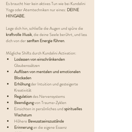
Es braucht hier kein aktives Tun wie bei Kundalini 
Yoga oder Atemtechniken nur eines: 
DEINE 
HINGABE.
Lege dich hin, schließe die Augen und spüre die 
kraftvolle Musik
, die deine Seele berührt, und lass 
dich von der 
sanften Energie führen
.
Mögliche Shifts durch Kundalini Activation:
Loslassen von einschränkenden 
Glaubenssätzen
Auflösen von mentalen und emotionalen 
Blockaden
Erhöhung 
der Intuition und gesteigerte 
Kreativität
Regulation 
des Nervensystems
Beendigung 
von Trauma-Zyklen
Einsichten in persönliches und 
spirituelles 
Wachstum
Höhere 
Bewusstseinszustände
Erinnerung 
an die eigene Essenz