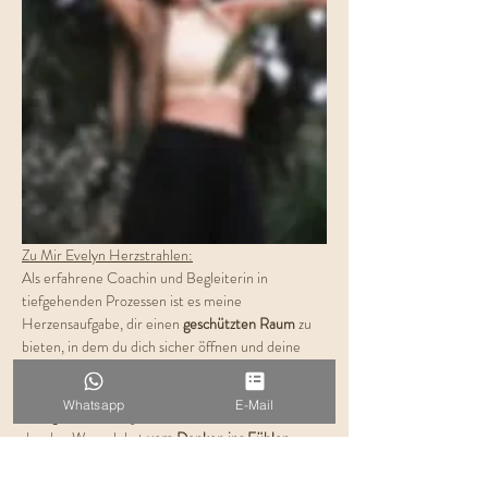
Zu Mir Evelyn Herzstrahlen:
Als erfahrene Coachin und Begleiterin in 
tiefgehenden Prozessen ist es meine 
Herzensaufgabe, dir einen 
geschützten Raum
 zu 
bieten, in dem du dich sicher öffnen und deine 
innere Welt erkunden
 kannst. Die Kundalini 
Activation ist für mich eine kraftvolle Form der 
Whatsapp
E-Mail
Energiearbeit
, die jedem Menschen offensteht, 
der den Wunsch hat 
vom Denken ins Fühlen
 zu 
gehe und 
Körper, Herz und Seele wieder in 
Einklang 
bringen möchte.