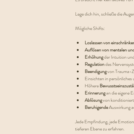
Lege dich hin, schließe die Auge
Mögliche Shifts:
Loslassen von einschränke
Auflösen von mentalen un
Erhöhung 
der Intuition und
Regulation 
des Nervensys
Beendigung 
von Trauma-Z
Einsichten in persönliches 
Höhere 
Bewusstseinszust
Erinnerung 
an die eigene E
Ablösung 
von konditionie
Beruhigende 
Auswirkung a
Jede Empfindung, jede Emotion ist
tieferen Ebene zu erfahren.