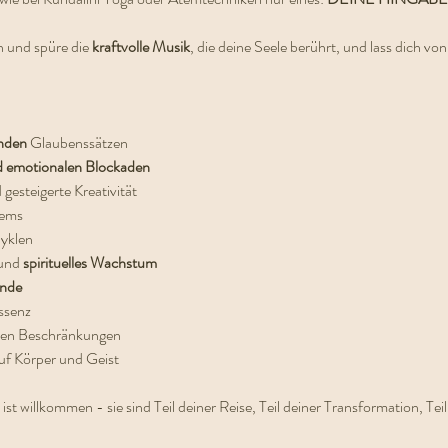
n und spüre die 
kraftvolle Musik
, die deine Seele berührt, und lass dich von
nden 
Glaubenssätzen
d emotionalen Blockaden
 gesteigerte Kreativität
tems
yklen
und 
spirituelles Wachstum
ände
ssenz
rten Beschränkungen
uf Körper und Geist
 willkommen - sie sind Teil deiner Reise, Teil deiner Transformation, Teil 