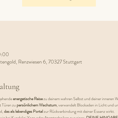
20:00
tengold, Renzwiesen 6, 70327 Stuttgart
altung
fgehende 
energetische Reise
 zu deinem wahren Selbst und deiner inneren We
t Türen zu
 persönlichem Wachstum
, verwandelt Blockaden in Licht und unt
d, 
das als lebendiges Portal
 zur Rückverbindung mit deiner Essenz wirkt.
 wie bei Kundalini Yoga oder Atemtechniken nur eines: 
DEINE HINGABE