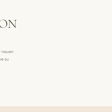
ION
r neuen
ne zu