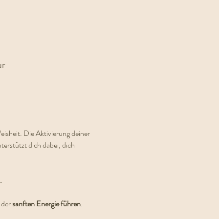
ur
isheit. Die Aktivierung deiner 
erstützt dich dabei, dich 
.
 der 
sanften Energie führen
.