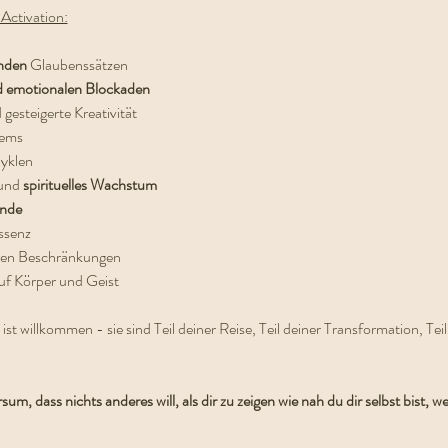
Activation:
nden 
Glaubenssätzen
d emotionalen Blockaden
 gesteigerte Kreativität
tems
yklen
und 
spirituelles Wachstum
ände
ssenz
rten Beschränkungen
uf Körper und Geist
 willkommen - sie sind Teil deiner Reise, Teil deiner Transformation, Teil 
um, dass nichts anderes will, als dir zu zeigen wie nah du dir selbst bist, we