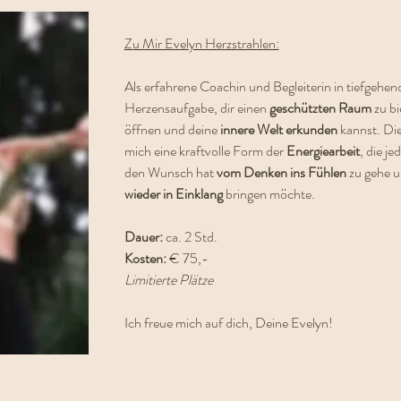
Zu Mir Evelyn Herzstrahlen:
Als erfahrene Coachin und Begleiterin in tiefgehen
Herzensaufgabe, dir einen 
geschützten Raum
 zu b
öffnen und deine 
innere Welt erkunden
 kannst. Die
mich eine kraftvolle Form der 
Energiearbeit
, die j
den Wunsch hat 
vom Denken ins Fühlen
 zu gehe u
wieder in Einklang 
bringen möchte.
Dauer: 
ca. 2 Std.
Kosten:
 € 75,-
Limitierte Plätze
Ich freue mich auf dich, Deine Evelyn!