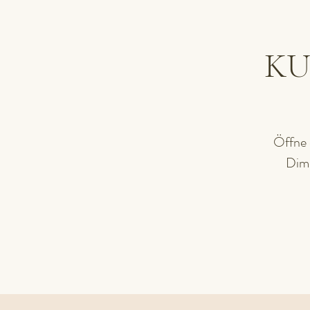
KU
Öffne 
Dime