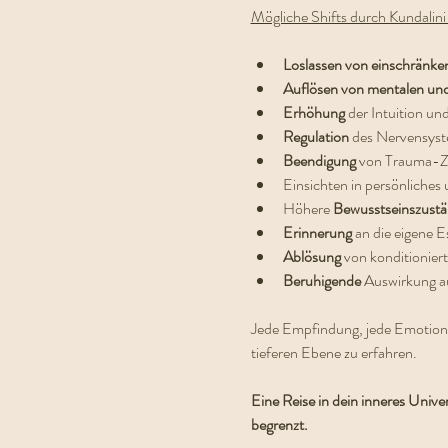
Mögliche Shifts durch Kundalini 
Loslassen von einschränke
Auflösen von mentalen un
Erhöhung 
der Intuition und
Regulation 
des Nervensys
Beendigung 
von Trauma-Z
Einsichten in persönliches 
Höhere 
Bewusstseinszust
Erinnerung 
an die eigene E
Ablösung 
von konditionie
Beruhigende 
Auswirkung a
Jede Empfindung, jede Emotion ist
tieferen Ebene zu erfahren.
Eine Reise in dein inneres Univers
begrenzt.