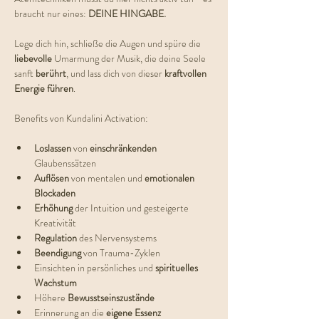
braucht nur eines: 
DEINE HINGABE.
Lege dich hin, schließe die Augen und spüre die 
liebevolle 
Umarmung der Musik, die deine Seele 
sanft 
berührt
, und lass dich von dieser 
kraftvollen 
Energie führen
.
Benefits von Kundalini Activation:
Loslassen 
von
 einschränkenden 
Glaubenssätzen
Auflösen 
von mentalen und 
emotionalen 
Blockaden
Erhöhung
 der Intuition und gesteigerte 
Kreativität
Regulation 
des Nervensystems
Beendigung 
von Trauma-Zyklen
Einsichten in persönliches und 
spirituelles 
Wachstum
Höhere 
Bewusstseinszustände
Erinnerung an die 
eigene Essenz