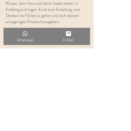
Körper, dein Herz und deine Seele wieder in 
Einklang zu bringen. Es ist eine Einladung, vom 
Denken ins Fühlen zu gehen und dich deinem 
einzigartigen Prozess hinzugeben.
Dauer: 
ca. 2 Std.
Kosten:
 € 60,-
Whatsapp
E-Mail
Plätze begrenzt
Ich freue mich auf dich!
Deine Evelyn