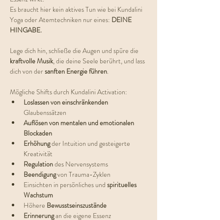
Es braucht hier kein aktives Tun wie bei Kundalini 
Yoga oder Atemtechniken nur eines: 
DEINE 
HINGABE.
Lege dich hin, schließe die Augen und spüre die 
kraftvolle Musik
, die deine Seele berührt, und lass 
dich von der 
sanften Energie führen
.
Mögliche Shifts durch Kundalini Activation:
Loslassen von einschränkenden 
Glaubenssätzen
Auflösen von mentalen und emotionalen 
Blockaden
Erhöhung 
der Intuition und gesteigerte 
Kreativität
Regulation 
des Nervensystems
Beendigung 
von Trauma-Zyklen
Einsichten in persönliches und 
spirituelles 
Wachstum
Höhere 
Bewusstseinszustände
Erinnerung 
an die eigene Essenz