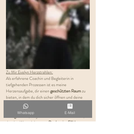
Zu Mir Evelyn Herzstrahlen:
Als erfahrene Coachin und Begleiterin in 
tiefgehenden Prozessen ist es meine 
Herzensaufgabe, dir einen 
geschützten Raum
 zu 
bieten, in dem du dich sicher öffnen und deine 
innere Welt erkunden
 kannst. Die Kundalini 
Activation ist für mich eine kraftvolle Form der 
Whatsapp
E-Mail
Energiearbeit
, die jedem Menschen offensteht, 
der den Wunsch hat 
vom Denken ins Fühlen
 zu 
gehe und 
Körper, Herz und Seele wieder in 