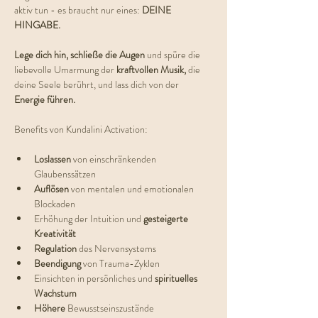
aktiv tun - es braucht nur eines: 
DEINE 
HINGABE.
Lege dich hin, schließe die Augen
 und spüre die 
liebevolle Umarmung der 
kraftvollen Musik,
 die 
deine Seele berührt, und lass dich von der 
Energie führen. 
Benefits von Kundalini Activation:
Loslassen 
von einschränkenden 
Glaubenssätzen
Auflösen 
von mentalen und emotionalen 
Blockaden
Erhöhung der Intuition und 
gesteigerte 
Kreativität
Regulation 
des Nervensystems
Beendigung 
von Trauma-Zyklen
Einsichten in persönliches und 
spirituelles 
Wachstum
Höhere 
Bewusstseinszustände