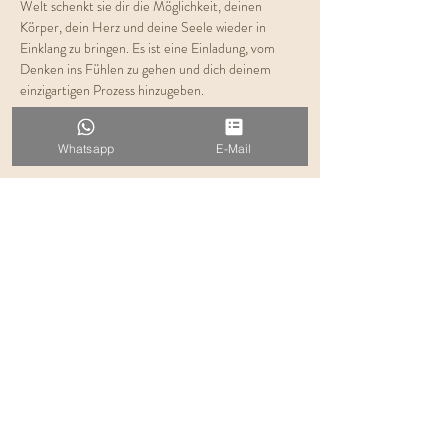
Welt schenkt sie dir die Möglichkeit, deinen 
Körper, dein Herz und deine Seele wieder in 
Einklang zu bringen. Es ist eine Einladung, vom 
Denken ins Fühlen zu gehen und dich deinem 
einzigartigen Prozess hinzugeben.
Dauer: 
ca. 2 Std.
Whatsapp
E-Mail
Kosten:
 € 75,-
Plätze begrenzt
Ich freue mich auf DICH! 
Evelyn