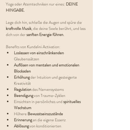
Yoga oder Atemtechniken nur eines: 
DEINE 
HINGABE.
Lege dich hin, schließe die Augen und spüre die 
kraftvolle Musik
, die deine Seele berührt, und lass 
dich von der 
sanften Energie führen
.
Benefits von Kundalini Activation:
Loslassen von einschränkenden 
Glaubenssätzen
Auflösen von mentalen und emotionalen 
Blockaden
Erhöhung 
der Intuition und gesteigerte 
Kreativität
Regulation 
des Nervensystems
Beendigung 
von Trauma-Zyklen
Einsichten in persönliches und 
spirituelles 
Wachstum
Höhere 
Bewusstseinszustände
Erinnerung 
an die eigene Essenz
Ablösung 
von konditionierten 