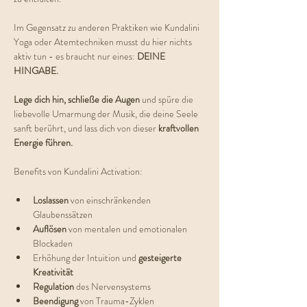
Im Gegensatz zu anderen Praktiken wie Kundalini 
Yoga oder Atemtechniken musst du hier nichts 
aktiv tun - es braucht nur eines: 
DEINE 
HINGABE.
Lege dich hin, schließe die Augen
 und spüre die 
liebevolle Umarmung der Musik, die deine Seele 
sanft berührt, und lass dich von dieser 
kraftvollen 
Energie führen. 
Benefits von Kundalini Activation:
Loslassen 
von einschränkenden 
Glaubenssätzen
Auflösen 
von mentalen und emotionalen 
Blockaden
Erhöhung der Intuition und 
gesteigerte 
Kreativität
Regulation 
des Nervensystems
Beendigung 
von Trauma-Zyklen