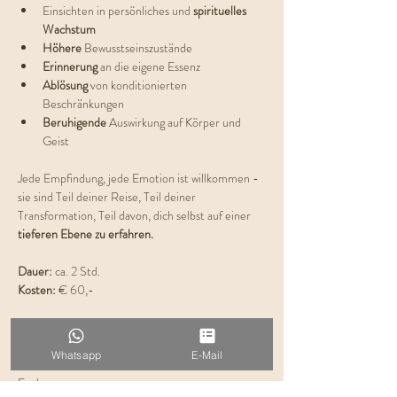
Einsichten in persönliches und 
spirituelles 
Wachstum
Höhere 
Bewusstseinszustände
Erinnerung 
an die eigene Essenz
Ablösung 
von konditionierten 
Beschränkungen
Beruhigende 
Auswirkung auf Körper und 
Geist
Jede Empfindung, jede Emotion ist willkommen - 
sie sind Teil deiner Reise, Teil deiner 
Transformation, Teil davon, dich selbst auf einer 
tieferen Ebene zu erfahren.
Dauer: 
ca. 2 Std.
Kosten:
 € 60,-
Plätze begrenzt
Whatsapp
E-Mail
Ich freue mich auf DICH! 
Evelyn