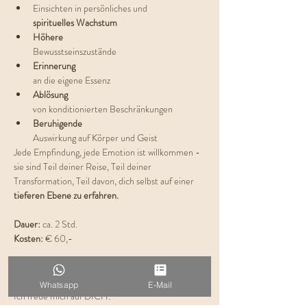
Einsichten in persönliches und 
spirituelles Wachstum
Höhere 
Bewusstseinszustände
Erinnerung 
an die eigene Essenz
Ablösung 
von konditionierten Beschränkungen
Beruhigende 
Auswirkung auf Körper und Geist
Jede Empfindung, jede Emotion ist willkommen - 
sie sind Teil deiner Reise, Teil deiner 
Transformation, Teil davon, dich selbst auf einer 
tieferen Ebene zu erfahren.
Dauer: 
ca. 2 Std.
Kosten:
 € 60,-
Plätze begrenzt
Whatsapp
E-Mail
Ich freue mich auf DICH! 