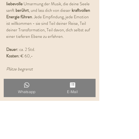
liebevolle 
Umarmung der Musik, die deine Seele 
sanft 
berührt
, und lass dich von dieser 
kraftvollen 
Energie führen
. Jede Empfindung, jede Emotion 
ist willkommen - sie sind Teil deiner Reise, Teil 
deiner Transformation, Teil davon, dich selbst auf 
einer tieferen Ebene zu erfahren.
Dauer: 
ca. 2 Std.
Kosten:
 € 60,-
Plätze begrenzt
Ich freue mich auf dich!
Deine Evelyn
Whatsapp
E-Mail