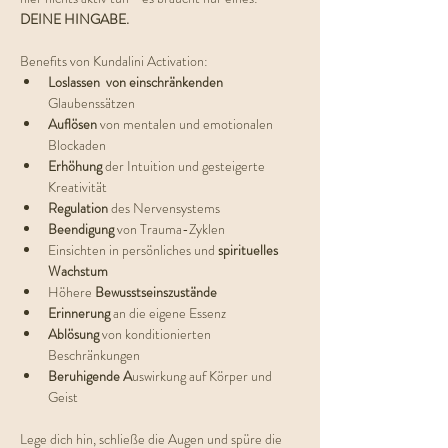
DEINE HINGABE.
Benefits von Kundalini Activation:
Loslassen  von einschränkenden  
Glaubenssätzen
Auflösen
 von mentalen und emotionalen 
Blockaden
Erhöhung 
der Intuition und gesteigerte 
Kreativität
Regulation 
des Nervensystems
Beendigung 
von Trauma-Zyklen
Einsichten in persönliches und 
spirituelles 
Wachstum
Höhere 
Bewusstseinszustände
Erinnerung 
an die eigene Essenz
Ablösung 
von konditionierten 
Beschränkungen
Beruhigende A
uswirkung auf Körper und 
Geist
Lege dich hin, schließe die Augen und spüre die 