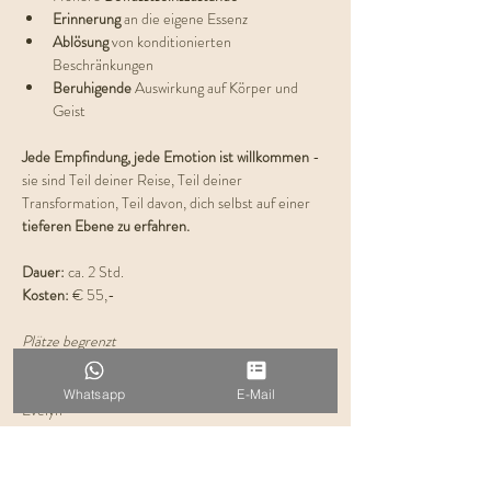
Erinnerung 
an die eigene Essenz
Ablösung 
von konditionierten 
Beschränkungen
Beruhigende 
Auswirkung auf Körper und 
Geist
Jede Empfindung, jede Emotion ist willkommen
 - 
sie sind Teil deiner Reise, Teil deiner 
Transformation, Teil davon, dich selbst auf einer 
tieferen Ebene zu erfahren.
Dauer: 
ca. 2 Std.
Kosten:
 € 55,-
Plätze begrenzt
Ich freue mich auf DICH
Whatsapp
E-Mail
Evelyn 