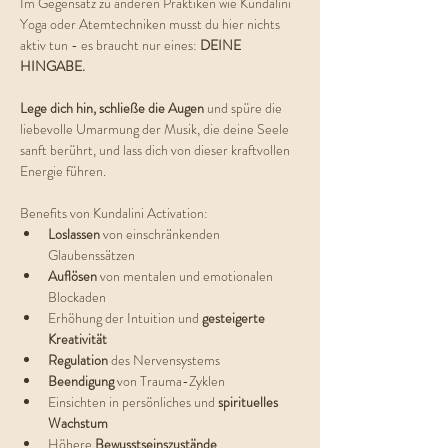
Im Gegensatz zu anderen Praktiken wie Kundalini 
Yoga oder Atemtechniken musst du hier nichts 
aktiv tun - es braucht nur eines: 
DEINE 
HINGABE.
Lege dich hin, schließe die Augen
 und spüre die 
liebevolle Umarmung der Musik, die deine Seele 
sanft berührt, und lass dich von dieser kraftvollen 
Energie führen. 
Benefits von Kundalini Activation:
Loslassen 
von einschränkenden 
Glaubenssätzen
Auflösen 
von mentalen und emotionalen 
Blockaden
Erhöhung der Intuition und 
gesteigerte 
Kreativität
Regulation
 des Nervensystems
Beendigung 
von Trauma-Zyklen
Einsichten in persönliches und 
spirituelles 
Wachstum
Höhere 
Bewusstseinszustände