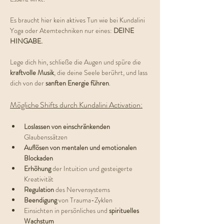
Es braucht hier kein aktives Tun wie bei Kundalini 
Yoga oder Atemtechniken nur eines: 
DEINE 
HINGABE.
Lege dich hin, schließe die Augen und spüre die 
kraftvolle Musik
, die deine Seele berührt, und lass 
dich von der 
sanften Energie führen
.
Mögliche Shifts durch Kundalini Activation:
Loslassen von einschränkenden 
Glaubenssätzen
Auflösen von mentalen und emotionalen 
Blockaden
Erhöhung 
der Intuition und gesteigerte 
Kreativität
Regulation 
des Nervensystems
Beendigung 
von Trauma-Zyklen
Einsichten in persönliches und 
spirituelles 
Wachstum