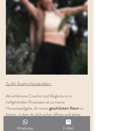
Zu Mir Evelyn Herzstrahlen:
Als erfahrene Coachin und Begleiterin in 
tiefgehenden Prozessen ist es meine 
Herzensaufgabe, dir einen 
geschützten Raum
 zu 
bieten, in dem du dich sicher öffnen und deine 
innere Welt erkunden
 kannst. Die Kundalini 
Activation ist für mich eine kraftvolle Form der 
Whatsapp
E-Mail