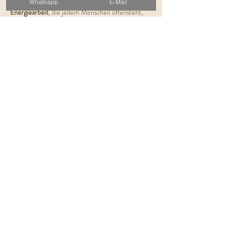
Activation ist für mich eine kraftvolle Form der 
Whatsapp
E-Mail
Energiearbeit
, die jedem Menschen offensteht, 
der den Wunsch hat 
vom Denken ins Fühlen
 zu 
gehe und 
Körper, Herz und Seele wieder in 
Einklang 
bringen möchte.
Dauer: 
ca. 2 Std.
Kosten:
 € 60,-
KLEINGRUPPE VON 6 PERSONEN
Ich freue mich auf dich, Deine Evelyn!