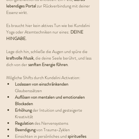
lebendiges Portal
 zur Rückverbindung mit deiner 
Essenz wirkt.
Es braucht hier kein aktives Tun wie bei Kundalini 
Yoga oder Atemtechniken nur eines: 
DEINE 
HINGABE.
Lege dich hin, schließe die Augen und spüre die 
kraftvolle Musik
, die deine Seele berührt, und lass 
dich von der 
sanften Energie führen
.
Mögliche Shifts durch Kundalini Activation:
Loslassen von einschränkenden 
Glaubenssätzen
Auflösen von mentalen und emotionalen 
Blockaden
Erhöhung 
der Intuition und gesteigerte 
Kreativität
Regulation 
des Nervensystems
Beendigung 
von Trauma-Zyklen
Einsichten in persönliches und 
spirituelles 