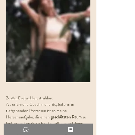
Zu Mir Evelyn Herzstrahlen:
Als erfahrene Coachin und Begleiterin in 
tiefgehenden Prozessen ist es meine 
Herzensaufgabe, dir einen 
geschützten Raum
 zu 
bieten, in dem du dich sicher öffnen und deine 
innere Welt erkunden
 kannst. Die Kundalini 