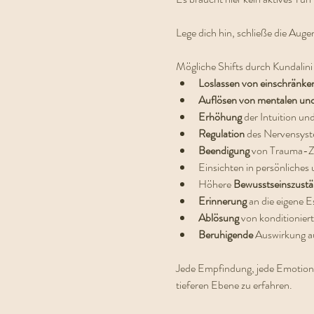
Lege dich hin, schließe die Auge
Mögliche Shifts durch Kundalini 
Loslassen von einschränke
Auflösen von mentalen un
Erhöhung 
der Intuition und
Regulation 
des Nervensys
Beendigung 
von Trauma-Z
Einsichten in persönliches 
Höhere 
Bewusstseinszust
Erinnerung 
an die eigene E
Ablösung 
von konditionie
Beruhigende 
Auswirkung a
Jede Empfindung, jede Emotion ist
tieferen Ebene zu erfahren.