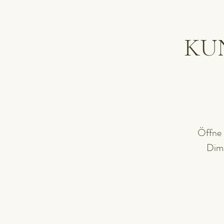
KU
Öffne 
Dime