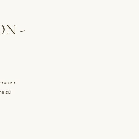
N -
r neuen
ne zu