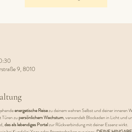
20:30
rstraße 9, 8010
altung
fgehende 
energetische Reise
 zu deinem wahren Selbst und deiner inneren We
t Türen zu
 persönlichem Wachstum
, verwandelt Blockaden in Licht und unt
d, 
das als lebendiges Portal
 zur Rückverbindung mit deiner Essenz wirkt.
 wie bei Kundalini Yoga oder Atemtechniken nur eines: 
DEINE HINGABE