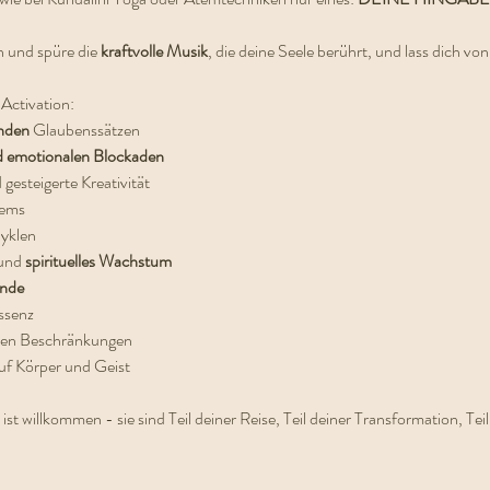
n und spüre die 
kraftvolle Musik
, die deine Seele berührt, und lass dich von
Activation:
nden 
Glaubenssätzen
d emotionalen Blockaden
 gesteigerte Kreativität
tems
yklen
und 
spirituelles Wachstum
ände
ssenz
rten Beschränkungen
uf Körper und Geist
 willkommen - sie sind Teil deiner Reise, Teil deiner Transformation, Teil 