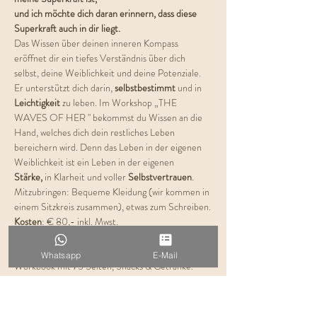
und ich möchte dich daran erinnern, dass diese 
Superkraft auch in dir liegt.
Das Wissen über deinen inneren Kompass 
eröffnet dir ein tiefes Verständnis über dich 
selbst, deine Weiblichkeit und deine Potenziale. 
Er unterstützt dich darin, 
selbstbestimmt 
und in 
Leichtigkeit 
zu leben. Im Workshop „THE 
WAVES OF HER " bekommst du Wissen an die 
Hand, welches dich dein restliches Leben 
bereichern wird. Denn das Leben in der eigenen 
Weiblichkeit ist ein Leben in der eigenen 
Stärke,
 in Klarheit und voller 
Selbstvertrauen
.
Mitzubringen: Bequeme Kleidung (wir kommen in 
einem Sitzkreis zusammen), etwas zum Schreiben.
Kosten
: € 80,- inkl. Mwst.
>> Plätze begrenzt <<
Im Workshop inkl.: liebevoll gestaltetes 
Whatsapp
E-Mail
Workbook mit 75 Seiten, Snacks & Getränke.