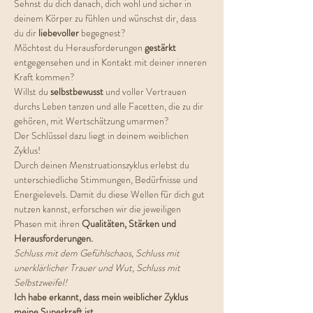
Sehnst du dich danach, dich wohl und sicher in 
deinem Körper zu fühlen und wünschst dir, dass 
du dir 
liebevoller 
begegnest?
Möchtest du Herausforderungen 
gestärkt 
entgegensehen und in Kontakt mit deiner inneren 
Kraft kommen?
Willst du 
selbstbewusst 
und voller Vertrauen 
durchs Leben tanzen und alle Facetten, die zu dir 
gehören, mit Wertschätzung umarmen?
Der Schlüssel dazu liegt in deinem weiblichen 
Zyklus!
Durch deinen Menstruationszyklus erlebst du 
unterschiedliche Stimmungen, Bedürfnisse und 
Energielevels. Damit du diese Wellen für dich gut 
nutzen kannst, erforschen wir die jeweiligen 
Phasen mit ihren 
Qualitäten, Stärken und 
Herausforderungen.
Schluss mit dem Gefühlschaos, Schluss mit 
unerklärlicher Trauer und Wut, Schluss mit 
Selbstzweifel!
Ich habe erkannt, dass mein weiblicher Zyklus 
meine Superkraft ist, 