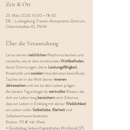
Zeit & Ort
23. März 2024, 14:00 – 18:30
DE - Ludwigsburg, Frauen-Kompetenz-Zentrum,
Osterholzallee 42, 71636
Über die Veranstaltung
Lerne deinen 
natürlichen 
Rhythmus kennen und 
verstehe, wie er dein emotionales 
Wohlbefinden
, 
deine Stimmungen, deine 
Leistungsfähigkeit
, 
Kreativität und 
sozialen 
Interaktionen beeinflusst. 
Tauche ein in die Welt deiner 
inneren 
Jahreszeiten 
und wie sie dein Leben prägen.
An diesem Tag erlangst du 
wertvolles 
Wissen, das 
dich ein Leben lang 
bereichern 
wird. Erkenne, 
dass ein Leben in Einklang mit deiner 
Weiblichkeit 
ein Leben voller 
Selbstliebe
, 
Klarheit 
und 
Selbstvertrauen bedeutet.
Kosten: 115 € inkl. Mwst.
+ Goodiebag, liebevoll gestaltetes Workbook (75 