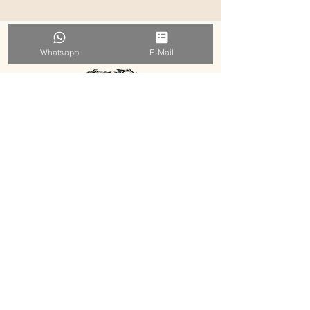
Whatsapp
E-Mail
EVELYN HERZSTRAHLEN
MENTORING ⋅ FRAUENKREISE ⋅ WORKSHOPS ⋅ RETREATS
KENNENLERNEN BUCHEN
E-MAIL SCHREIBEN
WHATS APP NACHRICHT
NEWSLETTER ABONNIEREN