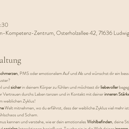
8:30
en-Kompetenz-Zentrum, Osterholzallee 42, 71636 Ludwig
altung
schmerzen
, PMS oder emotionalem Auf und Ab und wünschst dir ein bess
uster?
l und 
sicher 
in deinem Körper zu fühlen und möchtest dir 
liebevoller 
bege
er Vertrauen durchs Leben tanzen und in Kontakt mit deiner 
inneren Stärke
em weiblichen Zyklus!
ne 
Welt mitnehmen, wo du erfährst, dass der weibliche Zyklus viel mehr ist
hlschaos und Scham.
us kennen und verstehe, wie er dein emotionales 
Wohlbefinden
, deine S
nd 
sozialen 
Interaktionen beeinflusst. Tauche ein in die Welt deiner 
inneren 