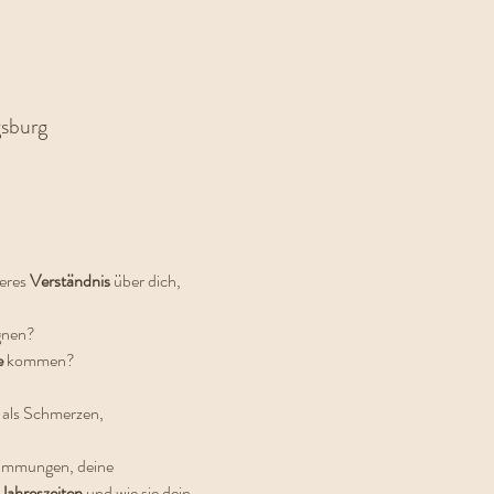
sburg
eres 
Verständnis 
über dich, 
gnen?
 
kommen?
 als Schmerzen, 
timmungen, deine 
Jahreszeiten 
und wie sie dein 