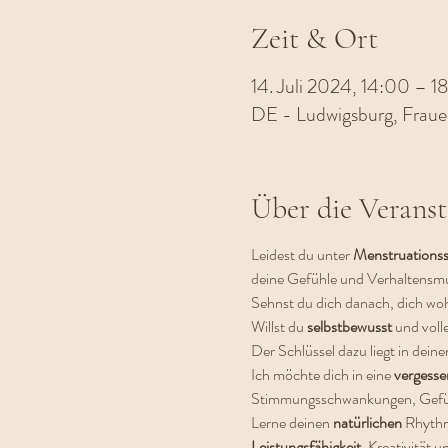
Zeit & Ort
14. Juli 2024, 14:00 – 1
DE - Ludwigsburg, Frau
Über die Veranst
Leidest du unter 
Menstruations
deine Gefühle und Verhaltensm
Sehnst du dich danach, dich woh
Willst du 
selbstbewusst 
und voll
Der Schlüssel dazu liegt in dein
Ich möchte dich in eine 
vergesse
Stimmungsschwankungen, Gefü
Lerne deinen 
natürlichen 
Rhythm
Leistungsfähigkeit
, Kreativität u