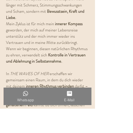
länger mit Schmerz, Stimmungsschwankungen 
und Scham, sondern mit 
Bewusstsein, Kraft und 
Liebe.
Mein Zyklus ist für mich mein 
innerer Kompass 
geworden, der mich auf meiner Lebensreise 
unterstütz und der mich immer wieder ins 
Vertrauen und in meine Mitte zurückbringt. 
Wenn wir beginnen, diesen natürlichen Rhythmus 
zu ehren, verwandelt sich 
Kontrolle in Vertrauen 
und Ablehnung in Selbstannahme.
In 
THE WAVES OF HER
 erschaffen wir 
gemeinsam einen Raum, in dem du dich wieder 
mit deinem 
inneren Rhythmus verbinden
 darfst – 
mit dem Puls deiner Weiblichkeit, deinem Körper 
und deinem Herzen. In diesem 
liebevoll 
Whatsapp
E-Mail
gehaltenen Feld
 kannst du dich öffnen, lauschen 
und lernen, dich im Einklang mit deinen inneren 
Wellen zu bewegen – 
sanft, ehrlich und 
verbunden mit deiner Essenz. 