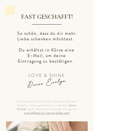
FAST GESCHAFFT!
So schön, dass du dir mehr
Liebe schenken möchtest.
Du erhältst in Kürze eine
E-Mail, um deine
Eintragung zu bestätigen.
LOVE & SHINE
Deine Evelyn
Falls du keine Nachricht in deinem Postfach
findest, schaue gerne auch in deinem
Spam
Ordner
nach. Ansonsten schreibe mir gerne
:
evelyn@evelyn-herzstrahlen.com