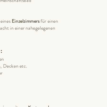
meinschaftsbad
 eines
Einzelzimmers
für einen
acht in einer nahegelegenen
:
en
, Decken etc.
er