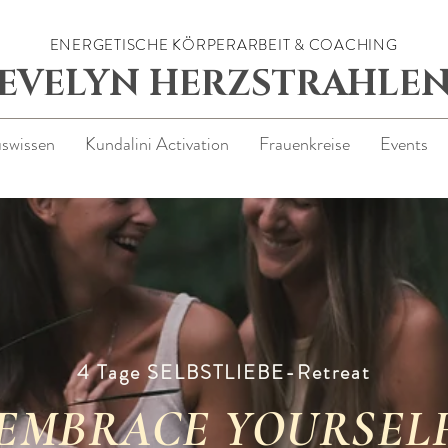
ENERGETISCHE KÖRPERARBEIT & COACHING
EVELYN HERZSTRAHLE
uswissen
Kundalini Activation
Frauenkreise
Events
4 Tage SELBSTLIEBE-Retreat
EMBRACE YOURSEL