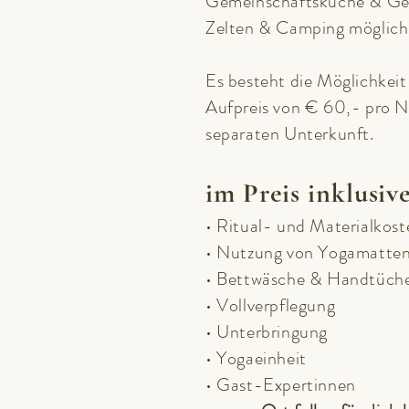
Gemeinschaftsküche & Ge
Zelten & Camping möglich
Es besteht die Möglichkeit
Aufpreis von
€ 6
0,- pro N
separaten Unterkunft.
im Preis inklusi
ve
• Ritual- und Materialkost
• Nutzung von Yogamatten
• Bettwäsche & Handtüch
• Vollverpflegung
• Unterbringung
• Yogaeinheit
• Ga
st-Expertinnen