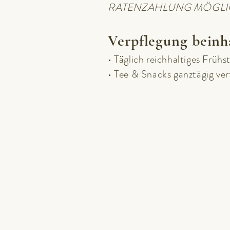
RATENZAHLUNG MÖGLI
Verpflegung beinha
• Täglich reichhaltiges Früh
• Tee & Snacks ganztägig ve